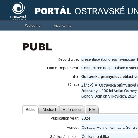
Welcome
Applicants
Record type:
prezentace (kongresy, sympózia,
Home Department:
Centrum pro hospodářské a sociál
Title:
Ostravská průmyslová oblast ve
Citace
Zářický, A. Ostravská průmyslová 
železárny a 100 let Velké Ostravy 
Gong v Dolních Vítkovicích. 2024.
Biblio
Abstract
References
RIV
Publication year:
2024
Venue:
Ostrava, Multifunkční aula Gong v
Stát konání akce:
Česká republika