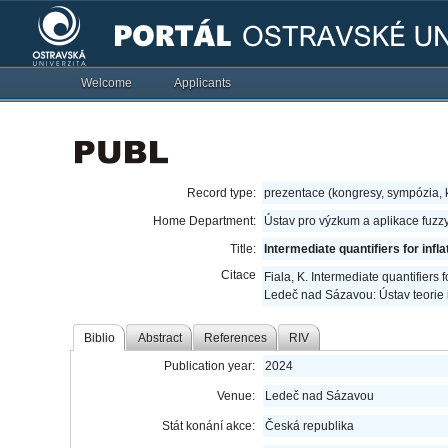
Welcome
Applicants
Record type:
prezentace (kongresy, sympózia,
Home Department:
Ústav pro výzkum a aplikace fuzz
Title:
Intermediate quantifiers for infl
Citace
Fiala, K. Intermediate quantifiers
Ledeč nad Sázavou: Ústav teorie
Biblio
Abstract
References
RIV
Publication year:
2024
Venue:
Ledeč nad Sázavou
Stát konání akce:
Česká republika