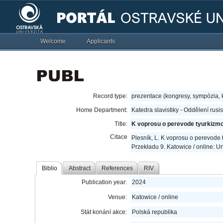
Welcome
Applicants
Record type:
prezentace (kongresy, sympózia,
Home Department:
Katedra slavistiky - Oddělení rusi
Title:
K voprosu o perevode tyurkizm
Citace
Plesník, L. K voprosu o perevode 
Przekładu 9. Katowice / online: U
Biblio
Abstract
References
RIV
Publication year:
2024
Venue:
Katowice / online
Stát konání akce:
Polská republika