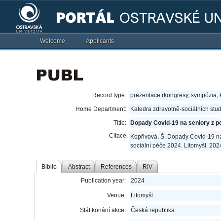
Welcome
Applicants
Record type:
prezentace (kongresy, sympózia,
Home Department:
Katedra zdravotně-sociálních stud
Title:
Dopady Covid-19 na seniory z p
Citace
Kopřivová, Š. Dopady Covid-19 na
sociální péče 2024. Litomyšl. 202
Biblio
Abstract
References
RIV
Publication year:
2024
Venue:
Litomyšl
Stát konání akce:
Česká republika