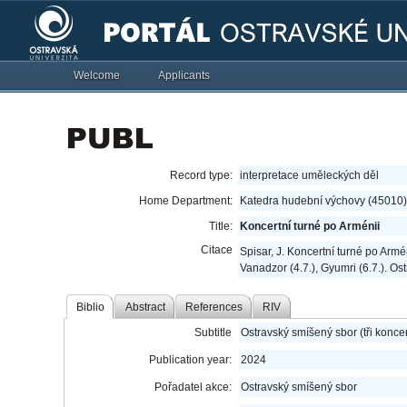
Welcome
Applicants
Record type:
interpretace uměleckých děl
Home Department:
Katedra hudební výchovy (45010)
Title:
Koncertní turné po Arménii
Citace
Spisar, J. Koncertní turné po Armén
Vanadzor (4.7.), Gyumri (6.7.). Os
Biblio
Abstract
References
RIV
Subtitle
Ostravský smíšený sbor (tři koncer
Publication year:
2024
Pořadatel akce:
Ostravský smíšený sbor