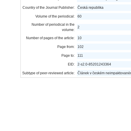
Country of the Journal Publisher:
Česká republika
Volume of the periodical:
60
Number of periodical in the
2
volume:
Number of pages of the article:
10
Page from:
102
Page to:
111
EID:
2-s2.0-85201243364
Subtype of peer-reviewed article:
Článek v českém neimpaktovaném