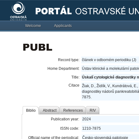
Welcome
Applicants
Record type:
článek v odborném periodiku (J)
Home Department:
Ústav klinické a molekulární pato
Title:
Úskalí cytologické diagnostiky n
Citace
Žiak, D., Židlík, V., Kundrátová, E
diagnostiky nádorů pankreatobiliá
7875.
Biblio
Abstract
References
RIV
Publication year:
2024
ISSN code:
1210-7875
Official name of the periodical:
Česko-slovenská patologie