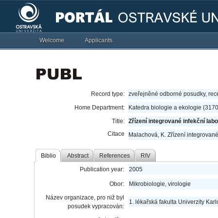
Welcome
Applicants
Record type:
zveřejněné odborné posudky, re
Home Department:
Katedra biologie a ekologie (317
Title:
Zřízení integrované infekční lab
Citace
Malachová, K. Zřízení integrované
Biblio
Abstract
References
RIV
Publication year:
2005
Obor:
Mikrobiologie, virologie
Název organizace, pro niž byl
1. lékařská fakulta Univerzity Kar
posudek vypracován: