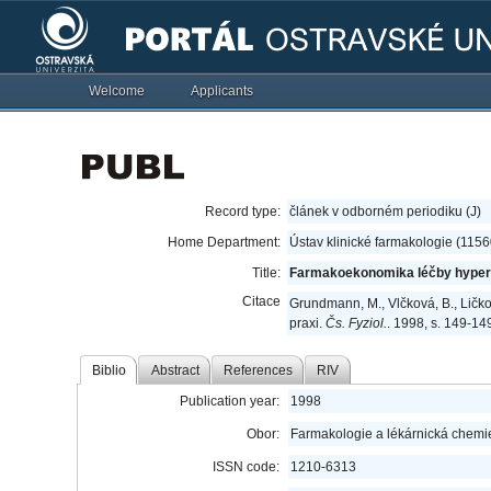
Welcome
Applicants
Record type:
článek v odborném periodiku (J)
Home Department:
Ústav klinické farmakologie (1156
Title:
Farmakoekonomika léčby hypert
Citace
Grundmann, M., Vlčková, B., Lič
praxi.
Čs. Fyziol.
. 1998, s. 149-1
Biblio
Abstract
References
RIV
Publication year:
1998
Obor:
Farmakologie a lékárnická chemi
ISSN code:
1210-6313