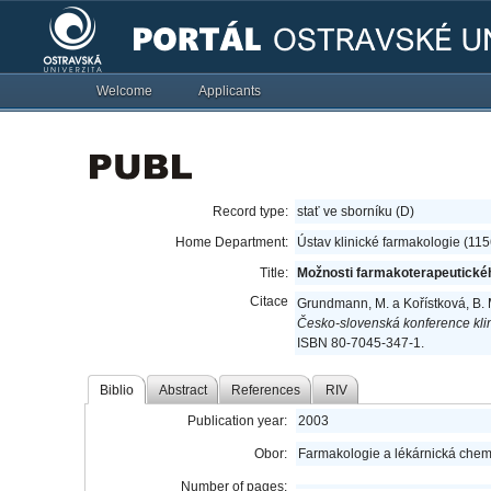
Welcome
Applicants
Record type:
stať ve sborníku (D)
Home Department:
Ústav klinické farmakologie (11
Title:
Možnosti farmakoterapeutické
Citace
Grundmann, M. a Kořístková, B.
Česko-slovenská konference klin
ISBN 80-7045-347-1.
Biblio
Abstract
References
RIV
Publication year:
2003
Obor:
Farmakologie a lékárnická chem
Number of pages: