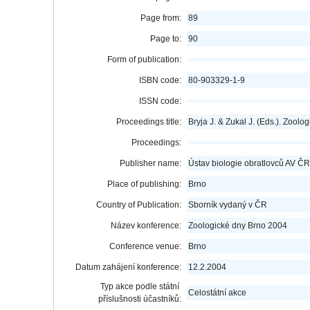
Page from:
89
Page to:
90
Form of publication:
ISBN code:
80-903329-1-9
ISSN code:
Proceedings title:
Bryja J. & Zukal J. (Eds.). Zool
Proceedings:
Publisher name:
Ústav biologie obratlovců AV Č
Place of publishing:
Brno
Country of Publication:
Sborník vydaný v ČR
Název konference:
Zoologické dny Brno 2004
Conference venue:
Brno
Datum zahájení konference:
12.2.2004
Typ akce podle státní
Celostátní akce
příslušnosti účastníků: