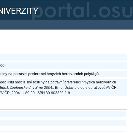
700)
ostliny na potravní preferenci hmyzích herbivorních polyfágů.
hosti listu hostitelské rostliny na potravní preferenci hmyzích herbivorních
 (Eds.). Zoologické dny Brno 2004..
Brno: Ústav biologie obratlovců AV ČR,
 AV ČR, 2004. s. 89-90. ISBN 80-903329-1-9.