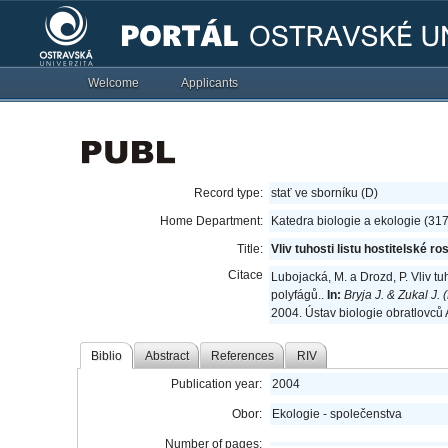
Welcome
Applicants
Record type:
stať ve sborníku (D)
Home Department:
Katedra biologie a ekologie (31
Title:
Vliv tuhosti listu hostitelské r
Citace
Lubojacká, M. a Drozd, P. Vliv tu
polyfágů..
In:
Bryja J. & Zukal J.
2004. Ústav biologie obratlovců
Biblio
Abstract
References
RIV
Publication year:
2004
Obor:
Ekologie - společenstva
Number of pages: