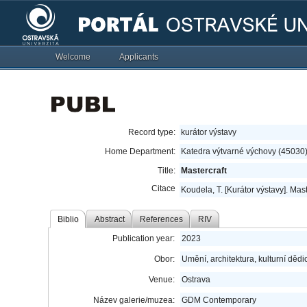
Welcome
Applicants
Record type:
kurátor výstavy
Home Department:
Katedra výtvarné výchovy (45030
Title:
Mastercraft
Citace
Koudela, T. [Kurátor výstavy]. Ma
Biblio
Abstract
References
RIV
Publication year:
2023
Obor:
Umění, architektura, kulturní dědic
Venue:
Ostrava
Název galerie/muzea:
GDM Contemporary