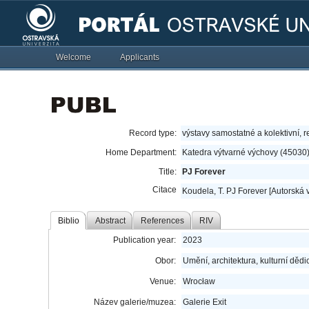
Welcome
Applicants
Record type:
výstavy samostatné a kolektivní, r
Home Department:
Katedra výtvarné výchovy (45030
Title:
PJ Forever
Citace
Koudela, T. PJ Forever [Autorská v
Biblio
Abstract
References
RIV
Publication year:
2023
Obor:
Umění, architektura, kulturní dědic
Venue:
Wrocław
Název galerie/muzea:
Galerie Exit