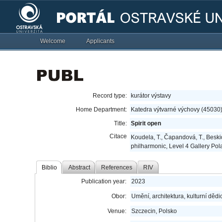
Welcome
Applicants
Record type:
kurátor výstavy
Home Department:
Katedra výtvarné výchovy (45030
Title:
Spirit open
Citace
Koudela, T., Čapandová, T., Beskid
philharmonic, Level 4 Gallery Pol
Biblio
Abstract
References
RIV
Publication year:
2023
Obor:
Umění, architektura, kulturní dědic
Venue:
Szczecin, Polsko