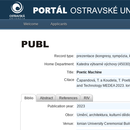
Welcome
Applicants
Record type:
prezentace (kongresy, sympózia,
Home Department:
Katedra výtvarné výchovy (45030
Title:
Poetic Machine
Citace
Čapandová, T. a Koudela, T. Poeti
and Technology MEDEA 2023. Ionia
Biblio
Abstract
References
RIV
Publication year:
2023
Obor:
Umění, architektura, kulturní dědic
Venue:
Ionian University Ceremonial Buil