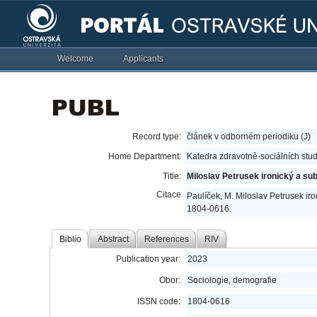
Welcome
Applicants
Record type:
článek v odborném periodiku (J)
Home Department:
Katedra zdravotně-sociálních stud
Title:
Miloslav Petrusek ironický a sub
Citace
Paulíček, M. Miloslav Petrusek iro
1804-0616.
Biblio
Abstract
References
RIV
Publication year:
2023
Obor:
Sociologie, demografie
ISSN code:
1804-0616