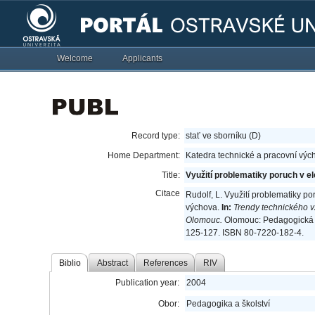
Welcome
Applicants
Record type:
stať ve sborníku (D)
Home Department:
Katedra technické a pracovní výc
Title:
Využití problematiky poruch v e
Citace
Rudolf, L. Využití problematiky po
výchova.
In:
Trendy technického 
Olomouc.
Olomouc: Pedagogická f
125-127. ISBN 80-7220-182-4.
Biblio
Abstract
References
RIV
Publication year:
2004
Obor:
Pedagogika a školství