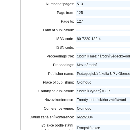
Number of pages:
513
Page from:
125
Page to:
127
Form of publication:
ISBN code:
80-7220-182-4
ISSN code:
Proceedings title:
Sborník mezinárodní vědecko-od
Proceedings:
Mezinárodní
Publisher name:
Pedagogická fakulta UP v Olomo
Place of publishing:
Olomouc
Country of Publication:
Sborník vydaný v ČR
Název konference:
Trendy technického vzdělávání
Conference venue:
Olomouc
Datum zahájení konference:
6/22/2004
Typ akce podle státní
Evropská akce