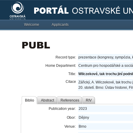
Welcome
Applicants
Record type:
prezentace (kongresy, sympózia,
Home Department:
Centrum pro hospodářské a sociál
Title:
Wilczekové, tak trochu jiní podni
Citace
Zářický, A. Wilczekové, tak trochu j
20. století. Brno: Ústav historei, 
Biblio
Abstract
References
RIV
Publication year:
2023
Obor:
Dějiny
Venue:
Brno