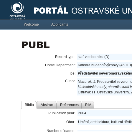
Welcome
Applicants
Record type:
stať ve sborníku (D)
Home Department:
Katedra hudební výchovy (45010)
Title:
Představitel severomoravského š
Citace
Mazurek, J. Představitel severom
Hukvaldské etudy, sborník studií 
Ostrava: FF Ostravské univerzity,
Biblio
Abstract
References
RIV
Publication year:
2004
Obor:
Umění, architektura, kulturní dědic
Number of pages: