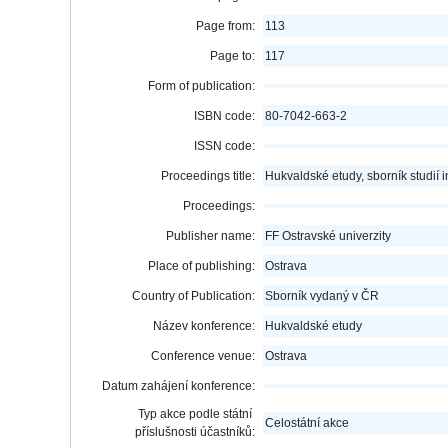
Page from:
113
Page to:
117
Form of publication:
ISBN code:
80-7042-663-2
ISSN code:
Proceedings title:
Hukvaldské etudy, sborník studií 
Proceedings:
Publisher name:
FF Ostravské univerzity
Place of publishing:
Ostrava
Country of Publication:
Sborník vydaný v ČR
Název konference:
Hukvaldské etudy
Conference venue:
Ostrava
Datum zahájení konference:
Typ akce podle státní
Celostátní akce
příslušnosti účastníků: