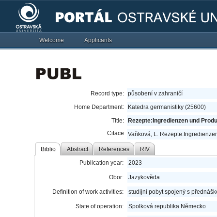
Welcome
Applicants
Record type:
působení v zahraničí
Home Department:
Katedra germanistiky (25600)
Title:
Rezepte:Ingredienzen und Prod
Citace
Vaňková, L. Rezepte:Ingredienze
Biblio
Abstract
References
RIV
Publication year:
2023
Obor:
Jazykověda
Definition of work activities:
studijní pobyt spojený s předná
State of operation:
Spolková republika Německo