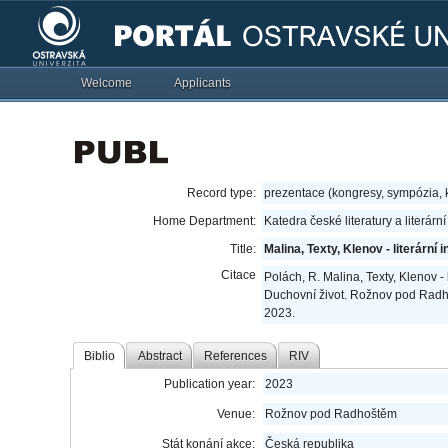
Welcome
Applicants
Record type:
prezentace (kongresy, sympózia,
Home Department:
Katedra české literatury a literárn
Title:
Malina, Texty, Klenov - literární 
Citace
Polách, R. Malina, Texty, Klenov - li
Duchovní život. Rožnov pod Radhoš
2023.
Biblio
Abstract
References
RIV
Publication year:
2023
Venue:
Rožnov pod Radhoštěm
Stát konání akce:
Česká republika