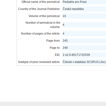
Official name of the periodical:
Pediatrie pro Praxi
Country of the Journal Publisher:
Česká republika
Volume of the periodical:
24
Number of periodical in the
4
volume:
Number of pages of the article:
4
Page from:
245
Page to:
248
EID:
2-s2.0-85171732539
Subtype of peer-reviewed article:
Článek v databázi SCOPUS (Jsc)