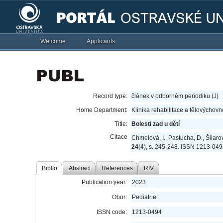
Welcome
Applicants
Record type:
článek v odborném periodiku (J)
Home Department:
Klinika rehabilitace a tělovýchovn
Title:
Bolesti zad u dětí
Citace
Chmelová, I., Pastucha, D., Šilarov
24
(4), s. 245-248. ISSN 1213-049
Biblio
Abstract
References
RIV
Publication year:
2023
Obor:
Pediatrie
ISSN code:
1213-0494