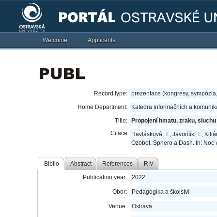
Welcome
Applicants
Record type:
prezentace (kongresy, sympózia
Home Department:
Katedra informačních a komunik
Title:
Propojení hmatu, zraku, sluch
Citace
Havlásková, T., Javorčík, T., Kil
Ozobot, Sphero a Dash. In: Noc 
Biblio
Abstract
References
RIV
Publication year:
2022
Obor:
Pedagogika a školství
Venue:
Ostrava