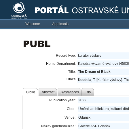
Welcome
Applicants
Record type:
kurátor výstavy
Home Department:
Katedra výtvarné výchovy (4503
Title:
The Dream of Black
Citace
Koudela, T. [Kurátor výstavy]. T
Biblio
Abstract
References
RIV
Publication year:
2022
Obor:
Umění, architektura, kulturní děd
Venue:
Gdańsk
Název galerie/muzea:
Galerie ASP Gdańsk