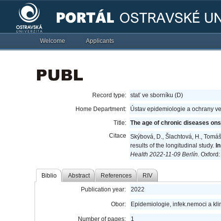
Welcome
Applicants
Record type:
stať ve sborníku (D)
Home Department:
Ústav epidemiologie a ochrany ve
Title:
The age of chronic diseases onset
Citace
Skýbová, D., Šlachtová, H., Tomáš
results of the longitudinal study.
I
Health 2022-11-09 Berlín.
Oxford:
Biblio
Abstract
References
RIV
Publication year:
2022
Obor:
Epidemiologie, infek.nemoci a kli
Number of pages:
1