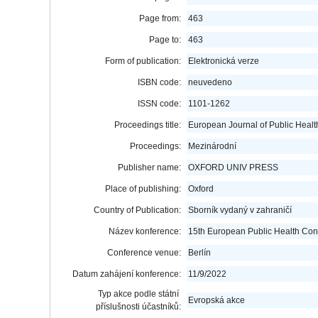
Page from:
463
Page to:
463
Form of publication:
Elektronická verze
ISBN code:
neuvedeno
ISSN code:
1101-1262
Proceedings title:
European Journal of Public Healt
Proceedings:
Mezinárodní
Publisher name:
OXFORD UNIV PRESS
Place of publishing:
Oxford
Country of Publication:
Sborník vydaný v zahraničí
Název konference:
15th European Public Health Con
Conference venue:
Berlín
Datum zahájení konference:
11/9/2022
Typ akce podle státní
Evropská akce
příslušnosti účastníků: