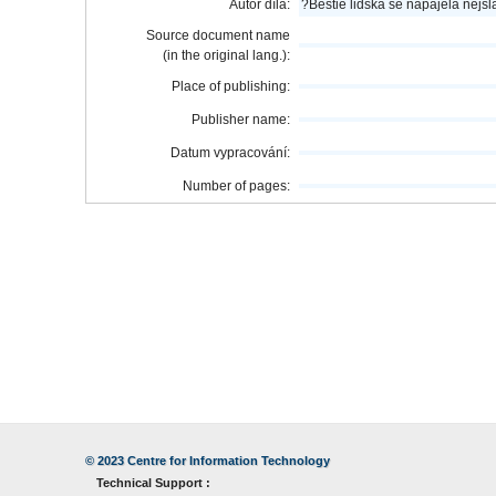
Autor díla:
?Bestie lidská se napájela nejs
Source document name
(in the original lang.):
Place of publishing:
Publisher name:
Datum vypracování:
Number of pages:
© 2023
Centre for Information Technology
Technical Support :