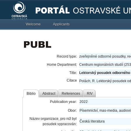
Welcome
Applicants
Record type:
zveřejněné odborné posudky, r
Home Department:
Centrum regionálních studíí (25
Title:
Lektorský posudek odborného t
Citace
Polách, R. Lektorský posudek od
Biblio
Abstract
References
RIV
Publication year:
2022
Obor:
Písemnictví, mas-media, audiov
Název organizace, pro niž byl
Česká literatura
posudek vypracován: