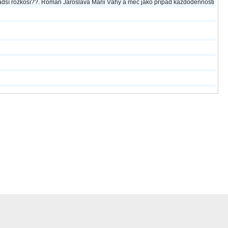
ladší rozkoší??. Román Jaroslava Marii Váhy a meč jako případ každodennosti