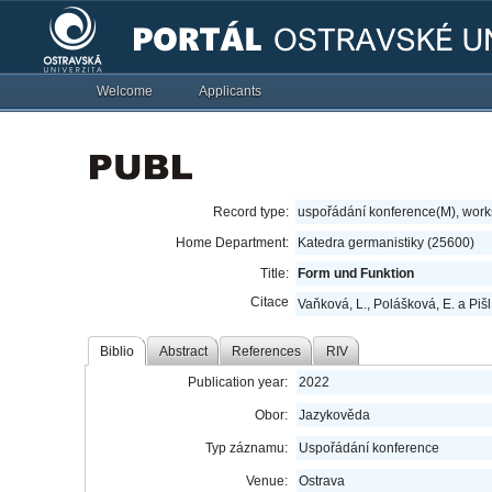
Welcome
Applicants
Record type:
uspořádání konference(M), wor
Home Department:
Katedra germanistiky (25600)
Title:
Form und Funktion
Citace
Vaňková, L., Polášková, E. a Piš
Biblio
Abstract
References
RIV
Publication year:
2022
Obor:
Jazykověda
Typ záznamu:
Uspořádání konference
Venue:
Ostrava