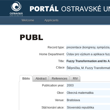
Welcome
Applicants
Record type:
prezentace (kongresy, sympózia
Home Department:
Ústav pro výzkum a aplikace fu
Title:
Fuzzy Transformation and Its A
Citace
Štěpnička, M. Fuzzy Transformati
Biblio
Abstract
References
RIV
Publication year:
2003
Obor:
Obecná matematika
Venue:
Bratislava
Stát konání akce:
Slovenská republika