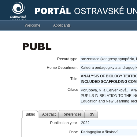
Welcome
Applicants
Record type:
prezentace (kongresy, sympózia,
Home Department:
Katedra pedagogiky a andragogik
ANALYSIS OF BIOLOGY TEXTB
Title:
INCLUDED SCAFFOLDING CO
Citace
Porubová, N. a Červenková, 
PUPILS IN RELATION TO THE IN
Education and New Learning Tech
Biblio
Abstract
References
RIV
Publication year:
2022
Obor:
Pedagogika a školství