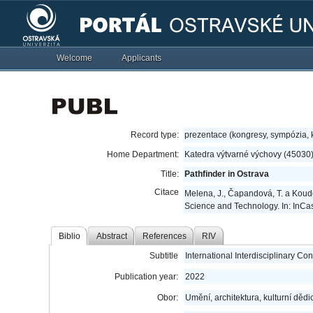
Welcome
Applicants
Record type:
prezentace (kongresy, sympózia,
Home Department:
Katedra výtvarné výchovy (45030
Title:
Pathfinder in Ostrava
Citace
Melena, J., Čapandová, T. a Koudel
Science and Technology. In: InCas
Biblio
Abstract
References
RIV
Subtitle
International Interdisciplinary C
Publication year:
2022
Obor:
Umění, architektura, kulturní dědic