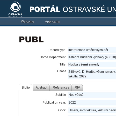
Welcome
Applicants
Record type:
interpretace uměleckých děl
Home Department:
Katedra hudební výchovy (45010)
Title:
Hudba všemi smysly
Citace
Střílková, D. Hudba všemi smysly:
fakulta. 2022.
Biblio
Abstract
References
RIV
Subtitle
Noc vědců
Publication year:
2022
Obor:
Umění, architektura, kulturní dědic