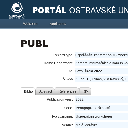
Welcome
Applicants
Record type:
uspořádání konference(M), work
Home Department:
Katedra informačních a komunikač
Title:
Letní škola 2022
Citace
Klubal, L., Gybas, V. a Kavecký, 
Biblio
Abstract
References
RIV
Publication year:
2022
Obor:
Pedagogika a školství
Typ záznamu:
Uspořádání workshopu
Venue:
Malá Morávka