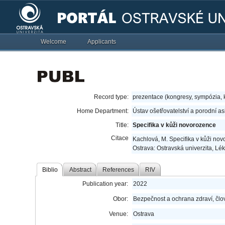
Welcome
Applicants
Record type:
prezentace (kongresy, sympózia,
Home Department:
Ústav ošetřovatelství a porodní a
Title:
Specifika v kůži novorozence
Citace
Kachlová, M. Specifika v kůži novo
Ostrava: Ostravská univerzita, Lék
Biblio
Abstract
References
RIV
Publication year:
2022
Obor:
Bezpečnost a ochrana zdraví, člov
Venue:
Ostrava