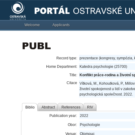
Welcome
Applicants
Record type:
prezentace (kongresy, sympózia,
Home Department:
Katedra psychologie (25700)
Title:
Konflikt práce-rodina a životní s
Citace
Vítková, M., Kohoutková, P., Millov
životní spokojenost u lidí v zak
psychologická společnost. 2022.
Biblio
Abstract
References
RIV
Publication year:
2022
Obor:
Psychologie
Venue:
Olomouc