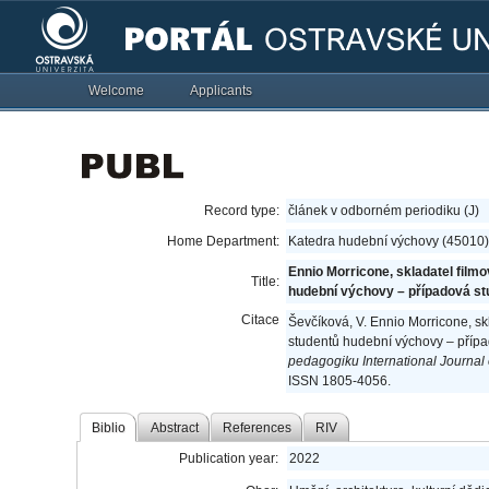
Welcome
Applicants
Record type:
článek v odborném periodiku (J)
Home Department:
Katedra hudební výchovy (45010)
Ennio Morricone, skladatel film
Title:
hudební výchovy – případová st
Citace
Ševčíková, V. Ennio Morricone, sk
studentů hudební výchovy – přípa
pedagogiku International Journal
ISSN 1805-4056.
Biblio
Abstract
References
RIV
Publication year:
2022