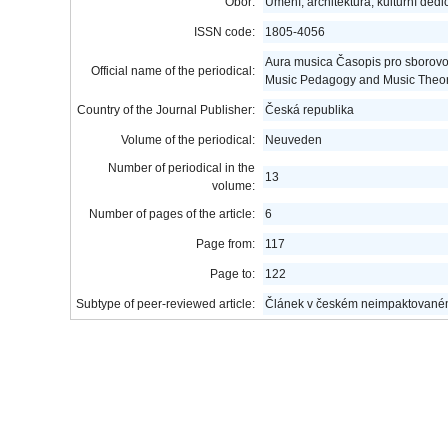
Obor:
Umění, architektura, kulturní dědic
ISSN code:
1805-4056
Aura musica Časopis pro sborovou 
Official name of the periodical:
Music Pedagogy and Music Theo
Country of the Journal Publisher:
Česká republika
Volume of the periodical:
Neuveden
Number of periodical in the
13
volume:
Number of pages of the article:
6
Page from:
117
Page to:
122
Subtype of peer-reviewed article:
Článek v českém neimpaktovaném