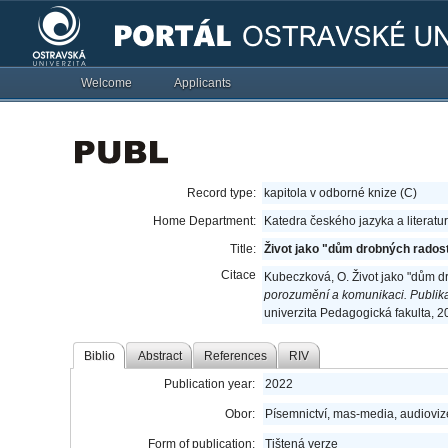
Welcome
Applicants
Record type:
kapitola v odborné knize (C)
Home Department:
Katedra českého jazyka a literatu
Title:
Život jako "dům drobných radost
Citace
Kubeczková, O. Život jako "dům d
porozumění a komunikaci. Publika
univerzita Pedagogická fakulta, 
Biblio
Abstract
References
RIV
Publication year:
2022
Obor:
Písemnictví, mas-media, audioviz
Form of publication:
Tištená verze