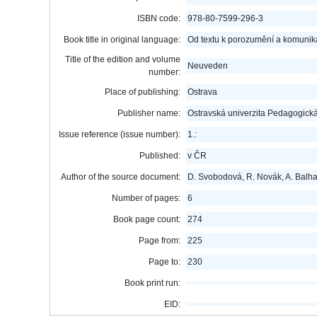
ISBN code:
978-80-7599-296-3
Book title in original language:
Od textu k porozumění a komunika
Title of the edition and volume
Neuveden
number:
Place of publishing:
Ostrava
Publisher name:
Ostravská univerzita Pedagogická
Issue reference (issue number):
1.:
Published:
v ČR
Author of the source document:
D. Svobodová, R. Novák, A. Balh
Number of pages:
6
Book page count:
274
Page from:
225
Page to:
230
Book print run:
EID: