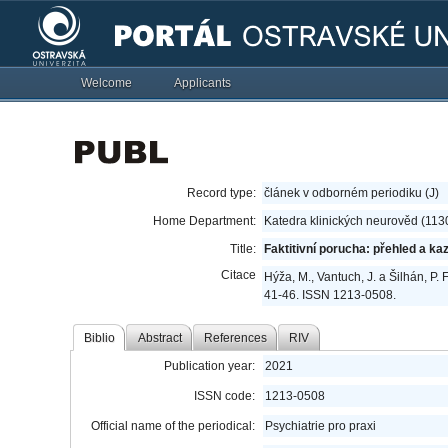
Welcome
Applicants
Record type:
článek v odborném periodiku (J)
Home Department:
Katedra klinických neurověd (113
Title:
Faktitivní porucha: přehled a kaz
Citace
Hýža, M., Vantuch, J. a Šilhán, P. 
41-46. ISSN 1213-0508.
Biblio
Abstract
References
RIV
Publication year:
2021
ISSN code:
1213-0508
Official name of the periodical:
Psychiatrie pro praxi