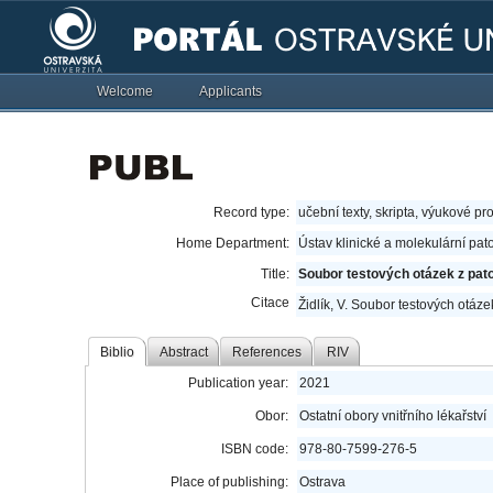
Welcome
Applicants
Record type:
učební texty, skripta, výukové pr
Home Department:
Ústav klinické a molekulární pat
Title:
Soubor testových otázek z pato
Citace
Židlík, V. Soubor testových otáze
Biblio
Abstract
References
RIV
Publication year:
2021
Obor:
Ostatní obory vnitřního lékařství
ISBN code:
978-80-7599-276-5
Place of publishing:
Ostrava