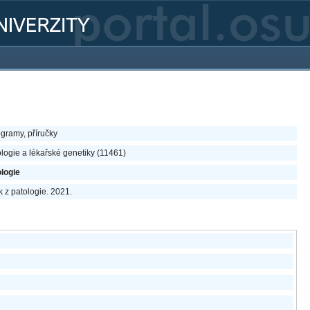
ogramy, příručky
ologie a lékařské genetiky (11461)
logie
k z patologie. 2021.