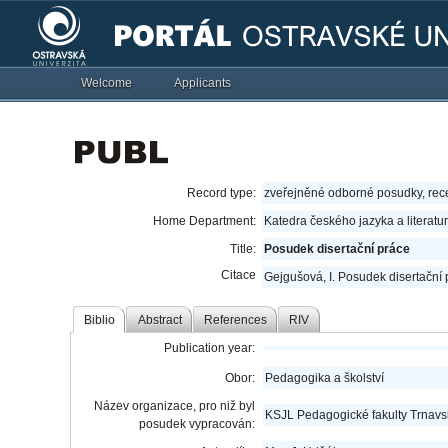
Welcome
Applicants
Record type:
zveřejněné odborné posudky, re
Home Department:
Katedra českého jazyka a literatu
Title:
Posudek disertační práce
Citace
Gejgušová, I. Posudek disertační 
Biblio
Abstract
References
RIV
Publication year:
Obor:
Pedagogika a školství
Název organizace, pro niž byl
KSJL Pedagogické fakulty Trnavsk
posudek vypracován: