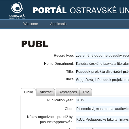
Welcome
Applicants
Record type:
zveřejněné odborné posudky, re
Home Department:
Katedra českého jazyka a literatu
Title:
Posudek projektu disertační pr
Citace
Gejgušová, I. Posudek projektu di
Biblio
Abstract
References
RIV
Publication year:
2019
Obor:
Písemnictví, mas-media, audioviz
Název organizace, pro niž byl
KSJL Pedagogické fakulty Trnavsk
posudek vypracován: