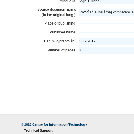
Autor díla:
Mgr. J. Hriňák
Source document name
Rozvíjanie literárnej kompetenci
(in the original lang.):
Place of publishing:
Publisher name:
Datum vypracování:
5/17/2019
Number of pages:
3
© 2023
Centre for Information Technology
Technical Support :