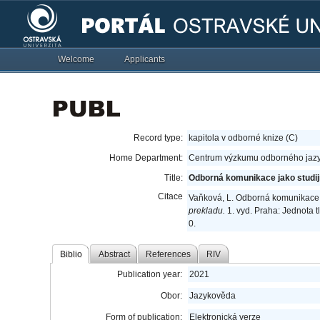
Welcome
Applicants
Record type:
kapitola v odborné knize (C)
Home Department:
Centrum výzkumu odborného jazy
Title:
Odborná komunikace jako studij
Citace
Vaňková, L. Odborná komunikace j
prekladu.
1. vyd. Praha: Jednota t
0.
Biblio
Abstract
References
RIV
Publication year:
2021
Obor:
Jazykověda
Form of publication:
Elektronická verze