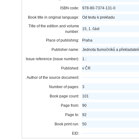
ISBN code:
978-80-7374-131-0
Book title in original language:
Od textu k prekladu
Title of the edition and volume
15, 1. část
number:
Place of publishing:
Praha
Publisher name:
Jednota tlumočníků a překladatel
Issue reference (issue number):
1.:
Published:
v ČR
Author of the source document:
Number of pages:
3
Book page count:
101
Page from:
90
Page to:
92
Book print run:
50
EID: