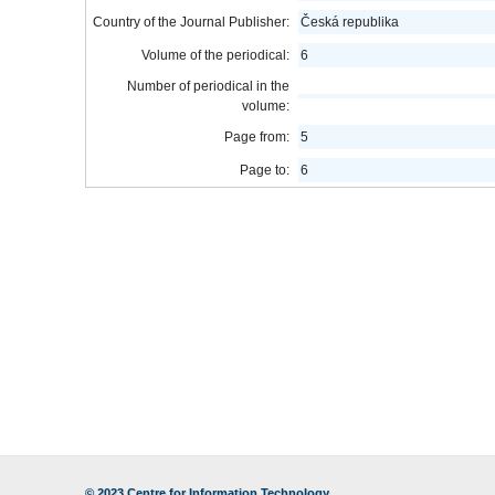
Country of the Journal Publisher:
Česká republika
Volume of the periodical:
6
Number of periodical in the
volume:
Page from:
5
Page to:
6
© 2023
Centre for Information Technology