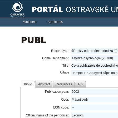
Welcome
Applicants
Record type:
článek v odborném periodiku (J)
Home Department:
Katedra psychologie (25700)
Title:
Co urychlí zápis do obchodního 
Citace
Hampel, P. Co urychlí zápis do o
Biblio
Abstract
References
RIV
Publication year:
2002
Obor:
Právní vědy
ISSN code:
--
Official name of the periodical:
Ekonom