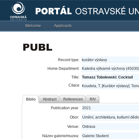
Welcome
Applicants
Record type:
kurátor výstavy
Home Department:
Katedra výtvarné výchovy (45030
Title:
Tomasz Tobolewski: Cocktail
Citace
Koudela, T. [Kurátor výstavy]. Tom
Biblio
Abstract
References
RIV
Publication year:
2021
Obor:
Umění, architektura, kulturní dědic
Venue:
Ostrava
Název galerie/muzea:
Galerie Student