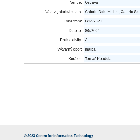
Venue:
Ostrava
Název galerie/muzea:
Galerie Dolu Michal, Galerie St
Date from:
6/24/2021
Date to:
8/5/2021
Druh aktivity:
A
Výtvarný obor:
malba
Kurátor:
Tomáš Koudela
© 2023
Centre for Information Technology