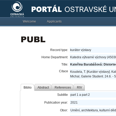
Welcome
Applicants
Record type:
kurátor výstavy
Home Department:
Katedra výtvarné výchovy (4503
Title:
Kateřina Barabášová: Distorte
Citace
Koudela, T. [Kurátor výstavy]. Ka
Michal, Galerie Student. 24.6. - 
Biblio
Abstract
References
RIV
Subtitle
part 1 a part 2
Publication year:
2021
Obor:
Umění, architektura, kulturní děd