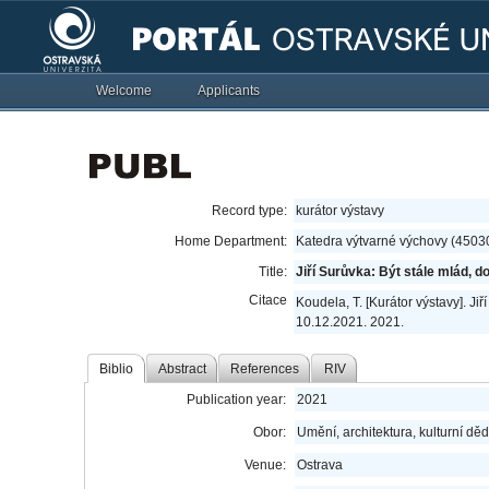
Welcome
Applicants
Record type:
kurátor výstavy
Home Department:
Katedra výtvarné výchovy (4503
Title:
Jiří Surůvka: Být stále mlád, d
Citace
Koudela, T. [Kurátor výstavy]. Jiř
10.12.2021. 2021.
Biblio
Abstract
References
RIV
Publication year:
2021
Obor:
Umění, architektura, kulturní děd
Venue:
Ostrava