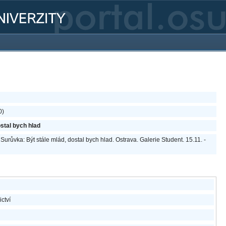
0)
ostal bych hlad
í Surůvka: Být stále mlád, dostal bych hlad. Ostrava. Galerie Student. 15.11. -
ictví