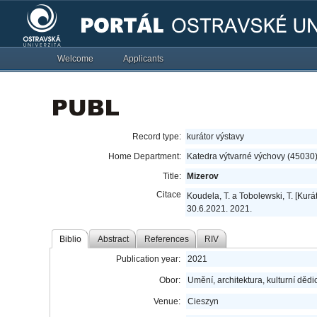
Welcome
Applicants
Record type:
kurátor výstavy
Home Department:
Katedra výtvarné výchovy (45030
Title:
Mizerov
Citace
Koudela, T. a Tobolewski, T. [Kurá
30.6.2021. 2021.
Biblio
Abstract
References
RIV
Publication year:
2021
Obor:
Umění, architektura, kulturní dědic
Venue:
Cieszyn