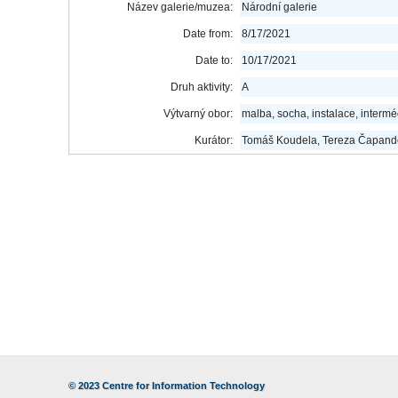
Název galerie/muzea:
Národní galerie
Date from:
8/17/2021
Date to:
10/17/2021
Druh aktivity:
A
Výtvarný obor:
malba, socha, instalace, intermé
Kurátor:
Tomáš Koudela, Tereza Čapand
© 2023
Centre for Information Technology