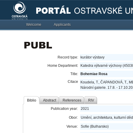
Welcome
Applicants
Record type:
kurátor výstavy
Home Department:
Katedra výtvarné výchovy (4503
Title:
Bohemiae Rosa
Citace
Koudela, T., ČAPANDOVÁ, T., MEL
Národní galerie. 17.8. - 17.10.2
Biblio
Abstract
References
RIV
Publication year:
2021
Obor:
Umění, architektura, kulturní děd
Venue:
Sofie (Bulharsko)