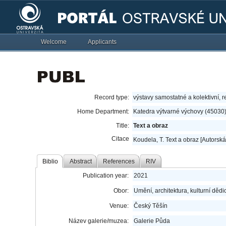
Welcome
Applicants
Record type:
výstavy samostatné a kolektivní, r
Home Department:
Katedra výtvarné výchovy (45030
Title:
Text a obraz
Citace
Koudela, T. Text a obraz [Autorská
Biblio
Abstract
References
RIV
Publication year:
2021
Obor:
Umění, architektura, kulturní dědic
Venue:
Český Těšín
Název galerie/muzea:
Galerie Půda