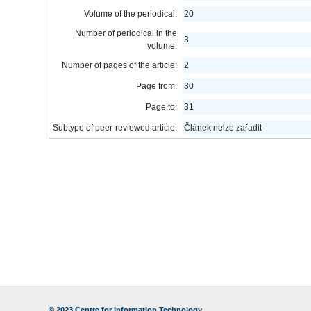
Volume of the periodical:
20
Number of periodical in the
3
volume:
Number of pages of the article:
2
Page from:
30
Page to:
31
Subtype of peer-reviewed article:
Článek nelze zařadit
© 2023
Centre for Information Technology