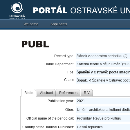
Welcome
Applicants
Record type:
článek v odborném periodiku (J)
Home Department:
Katedra teorie a dějin umění (503
Title:
Španělé v Ostravě: pocta imagi
Citace
Šopák, P. Španělé v Ostravě: poc
Biblio
Abstract
References
RIV
Publication year:
2021
Obor:
Umění, architektura, kulturní dědic
Official name of the periodical:
Protimluv. Revue pro kulturu
Country of the Journal Publisher:
Česká republika