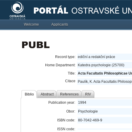
Welcome
Applicants
Record type:
ediční a redakční práce
Home Department:
Katedra psychologie (25700)
Title:
Acta Facultatis Philosophicae Un
Citace
Paulík, K. Acta Facultatis Philoso
Biblio
Abstract
References
RIV
Publication year:
1994
Obor:
Psychologie
ISBN code:
80-7042-469-9
ISSN code: