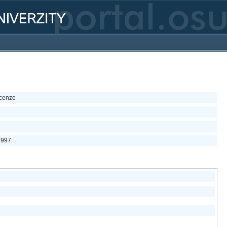
ecenze
1997.