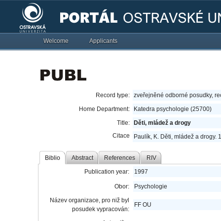
Welcome
Applicants
Record type:
zveřejněné odborné posudky, r
Home Department:
Katedra psychologie (25700)
Title:
Děti, mládež a drogy
Citace
Paulík, K. Děti, mládež a drogy. 
Biblio
Abstract
References
RIV
Publication year:
1997
Obor:
Psychologie
Název organizace, pro niž byl
FF OU
posudek vypracován: