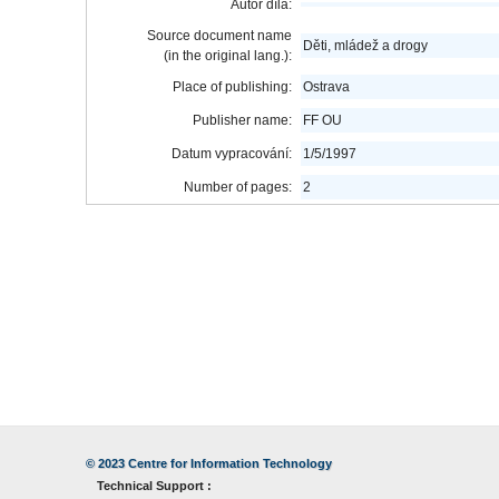
Autor díla:
Source document name
Děti, mládež a drogy
(in the original lang.):
Place of publishing:
Ostrava
Publisher name:
FF OU
Datum vypracování:
1/5/1997
Number of pages:
2
© 2023
Centre for Information Technology
Technical Support :